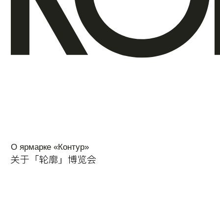
«
О ярмарке «Контур»
В