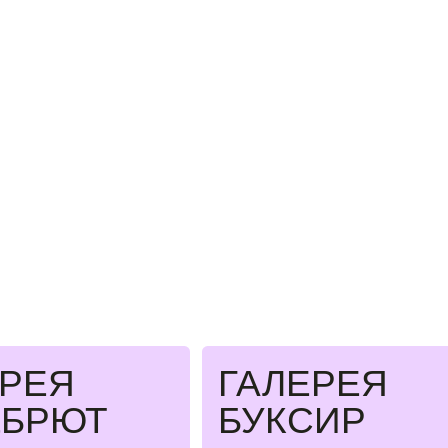
Я
ГАЛЕРЕЯ
РЮТ
БУКСИР
Я
ИНГАЛЛЕРИ
К
Ь
/
/
INGАLLERY