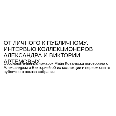
МЕЖДУ СЕРИЙНОСТЬЮ
И УНИКАЛЬНОСТЬЮ
АртТюб Тираж / ArtTube Editions