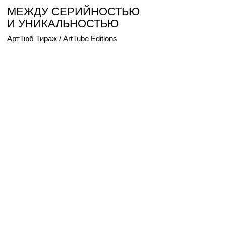
О ШХУНАХ И АФФЕКТЕ
Мария Доронина, МАГДА / MAGDA.