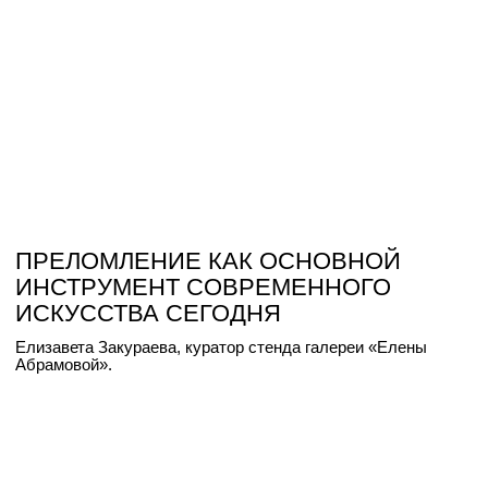
ПОКУПАЯ МОЛОДЫХ ХУДОЖНИКОВ,
ТЫ ВЫИСКИВАЕШЬ ИЗУМРУДЫ.
И ЭТО ЦЕЛОЕ ПРИКЛЮЧЕНИЕ
Разговор основателей галерей PENNLAB, ФотоДепартамент
и Open You о фотографии и современном арт-рынке.