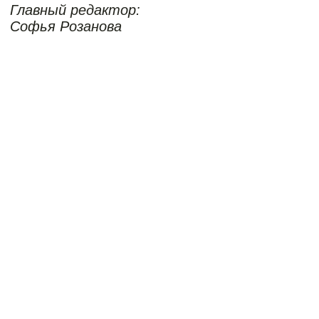
публичного показа собрания
НАШ ФОНД — РОЗОВАЯ ЖВАЧКА,
КОТОРАЯ ОБЪЕДИНЯЕТ НУЖНЫЕ
ЭЛЕМЕНТЫ АРТ-РЫНКА
Разговор с Дмитрием Лебедевым, основателем
Hovard Art Foundation