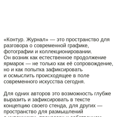
выразить и зафиксировать в тексте
концепцию своего стенда, для других —
пространство для размышлений
о художниках, процессах и собственном
профессиональном опыте.
Мы даём поле для высказывания самым
разным участникам арт-рынка —
галеристам, художникам, коллекционерам,
исследователям. Собранные здесь тексты
различаются по темам, интонациям,
подходу и форме. Мы сохранили эту
неоднородность, потому что именно в ней
проявляется живая ткань художественной
среды.
Нам важно, чтобы ярмарка существовала
не только как коммерческая площадка,
но и как пространство, способное
актуализировать и дополнять дискурс
современного искусства.
Главный редактор:
Софья Розанова