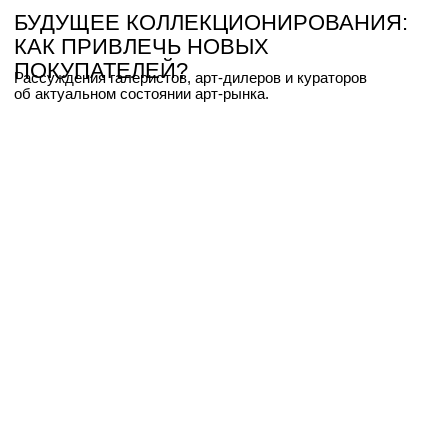
Анжелика Донская, галерея ARTSTORY
MEDIUM IS PАPER: РЫХЛОСТЬ,
СМЫСЛЫ И САЛФЕТКИ
Анастасия Бирюкова, директор галереи «9Б».